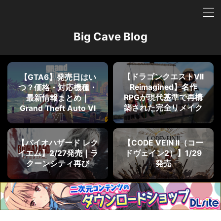
Big Cave Blog
【ドラゴンクエストVII
【GTA6】発売日はい
Reimagined】名作
つ？価格・対応機種・
RPGが現代基準で再構
最新情報まとめ｜
築された完全リメイク
Grand Theft Auto VI
【バイオハザード レク
【CODE VEIN II（コー
イエム】2/27発売｜ラ
ドヴェイン2）】1/29
クーンシティ再び
発売